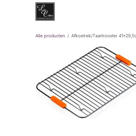
Overslaan naar inhoud
Websh
Alle producten
Afkoelrek/Taartrooster 41x29,5