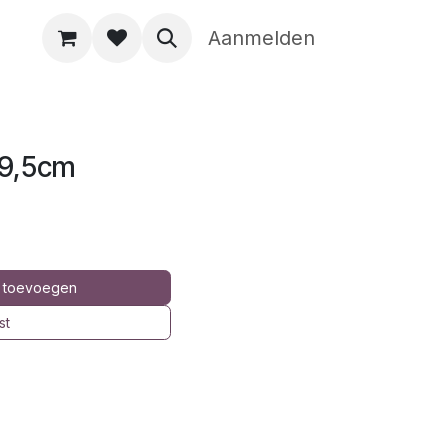
Aanmelden
29,5cm
 toevoegen
st