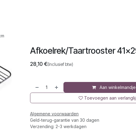
op
Jura
Over ons
Recepten
cm
Afkoelrek/Taartrooster 41x
28,10
€
(Inclusief btw)
Aan winkelmandje
Toevoegen aan verlanglij
Algemene voorwaarden
Geld-terug-garantie van 30 dagen
Verzending: 2-3 werkdagen