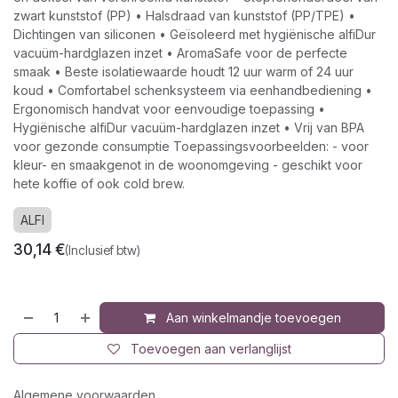
zwart kunststof (PP) • Halsdraad van kunststof (PP/TPE) •
Dichtingen van siliconen • Geïsoleerd met hygiënische alfiDur
vacuüm-hardglazen inzet • AromaSafe voor de perfecte
smaak • Beste isolatiewaarde houdt 12 uur warm of 24 uur
koud • Comfortabel schenksysteem via eenhandbediening •
Ergonomisch handvat voor eenvoudige toepassing •
Hygiënische alfiDur vacuüm-hardglazen inzet • Vrij van BPA
voor gezonde consumptie Toepassingsvoorbeelden: - voor
kleur- en smaakgenot in de woonomgeving - geschikt voor
hete koffie of ook cold brew.
ALFI
30,14
€
(Inclusief btw)
Aan winkelmandje toevoegen
Toevoegen aan verlanglijst
Algemene voorwaarden