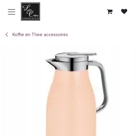
Overslaan naar inhoud
Koffie en Thee accessoires