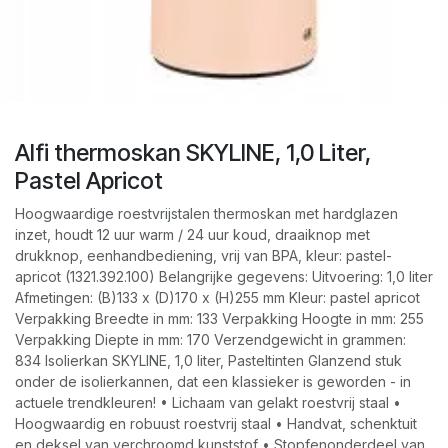
Alfi thermoskan SKYLINE, 1,0 Liter,
Pastel Apricot
Hoogwaardige roestvrijstalen thermoskan met hardglazen
inzet, houdt 12 uur warm / 24 uur koud, draaiknop met
drukknop, eenhandbediening, vrij van BPA, kleur: pastel-
apricot (1321.392.100) Belangrijke gegevens: Uitvoering: 1,0 liter
Afmetingen: (B)133 x (D)170 x (H)255 mm Kleur: pastel apricot
Verpakking Breedte in mm: 133 Verpakking Hoogte in mm: 255
Verpakking Diepte in mm: 170 Verzendgewicht in grammen:
834 Isolierkan SKYLINE, 1,0 liter, Pasteltinten Glanzend stuk
onder de isolierkannen, dat een klassieker is geworden - in
actuele trendkleuren! • Lichaam van gelakt roestvrij staal •
Hoogwaardig en robuust roestvrij staal • Handvat, schenktuit
en deksel van verchroomd kunststof • Stopfenonderdeel van