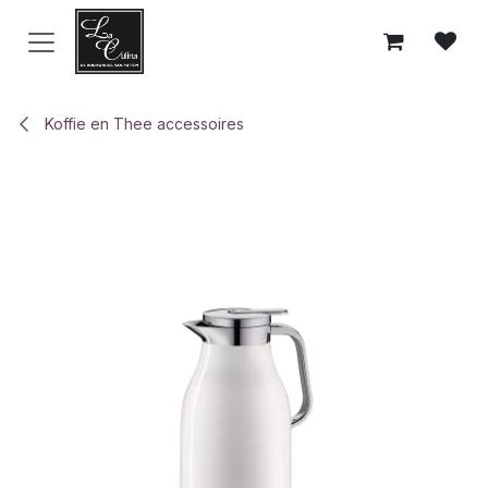
Overslaan naar inhoud
Koffie en Thee accessoires