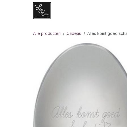
Overslaan naar inhoud
Websh
Alle producten
Cadeau
Alles komt goed scha