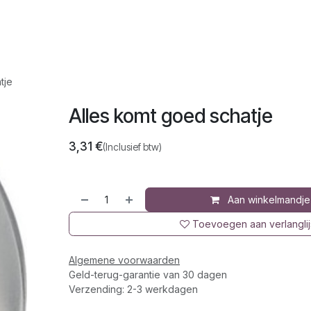
op
Jura
Over ons
Recepten
tje
Alles komt goed schatje
3,31
€
(Inclusief btw)
Aan winkelmandje
Toevoegen aan verlanglij
Algemene voorwaarden
Geld-terug-garantie van 30 dagen
Verzending: 2-3 werkdagen