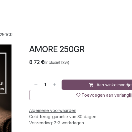
op
Jura
Over ons
Recepten
250GR
AMORE 250GR
8,72
€
(Inclusief btw)
Aan winkelmandje
Toevoegen aan verlanglij
Algemene voorwaarden
Geld-terug-garantie van 30 dagen
Verzending: 2-3 werkdagen