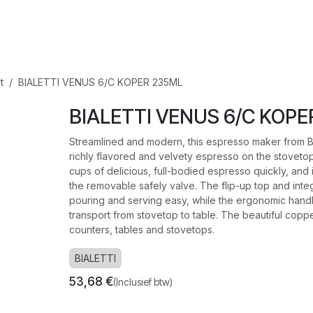
op
Jura
Over ons
Recepten
t
BIALETTI VENUS 6/C KOPER 235ML
BIALETTI VENUS 6/C KOPE
Streamlined and modern, this espresso maker from Bi
richly flavored and velvety espresso on the stovetop.
cups of delicious, full-bodied espresso quickly, and 
the removable safely valve. The flip-up top and int
pouring and serving easy, while the ergonomic handl
transport from stovetop to table. The beautiful coppe
counters, tables and stovetops.
BIALETTI
53,68
€
(Inclusief btw)