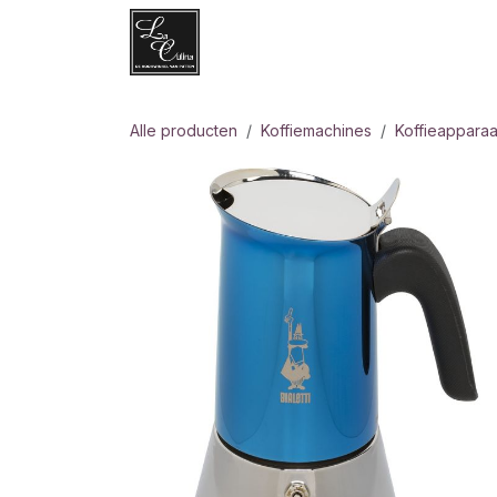
Overslaan naar inhoud
Websh
Alle producten
Koffiemachines
Koffieapparaa