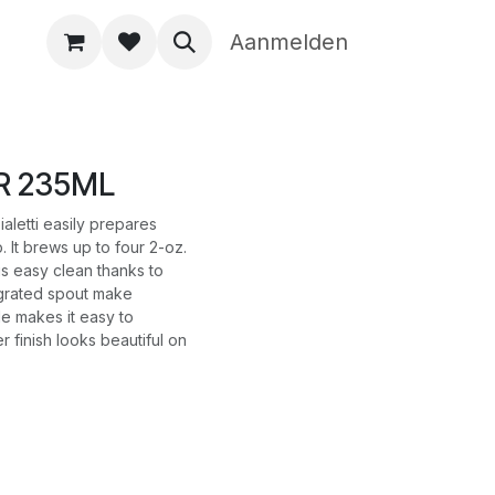
Aanmelden
R 235ML
aletti easily prepares
 It brews up to four 2-oz.
is easy clean thanks to
egrated spout make
e makes it easy to
r finish looks beautiful on