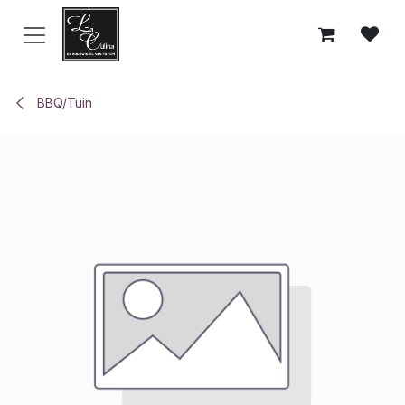
Overslaan naar inhoud
BBQ/Tuin