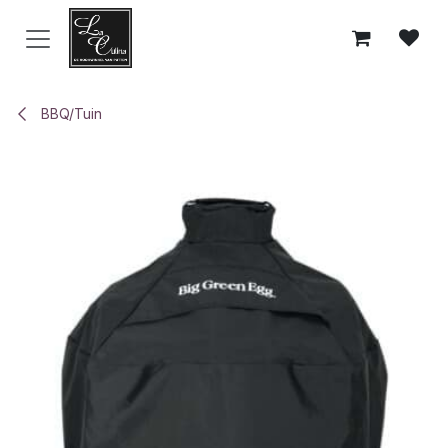
Overslaan naar inhoud
BBQ/Tuin