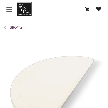
Overslaan naar inhoud
BBQ/Tuin