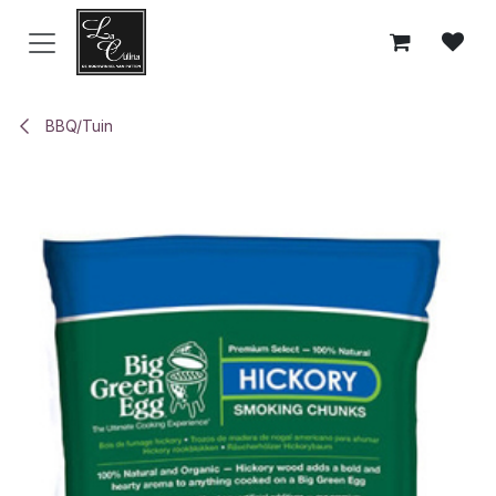
Overslaan naar inhoud
BBQ/Tuin