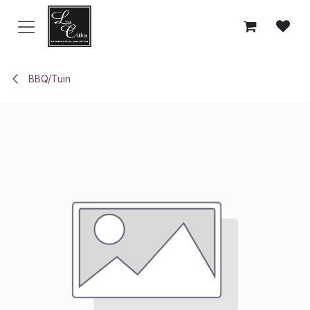
Overslaan naar inhoud
BBQ/Tuin