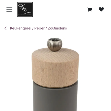
Overslaan naar inhoud
Keukengerei / Peper / Zoutmolens