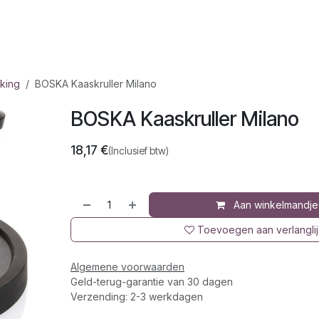
op
Jura
Over ons
Recepten
king
BOSKA Kaaskruller Milano
BOSKA Kaaskruller Milano
18,17
€
(Inclusief btw)
Aan winkelmandje
Toevoegen aan verlanglij
Algemene voorwaarden
Geld-terug-garantie van 30 dagen
Verzending: 2-3 werkdagen