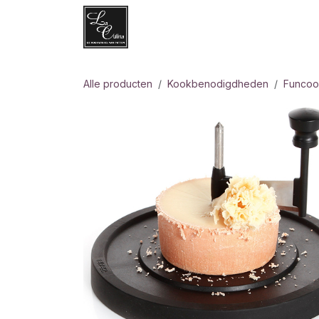
Overslaan naar inhoud
Websh
Alle producten
Kookbenodigdheden
Funcoo