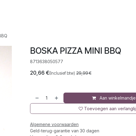
op
Jura
Over ons
Recepten
 BBQ
BOSKA PIZZA MINI BBQ
8713638050577
20,66
€
(Inclusief btw)
29,99
€
Aan winkelmandje
Toevoegen aan verlanglij
Algemene voorwaarden
Geld-terug-garantie van 30 dagen