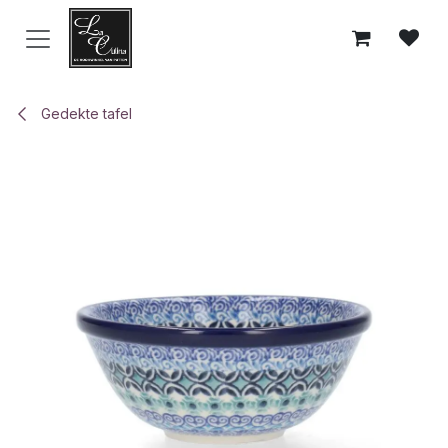
Overslaan naar inhoud
Gedekte tafel