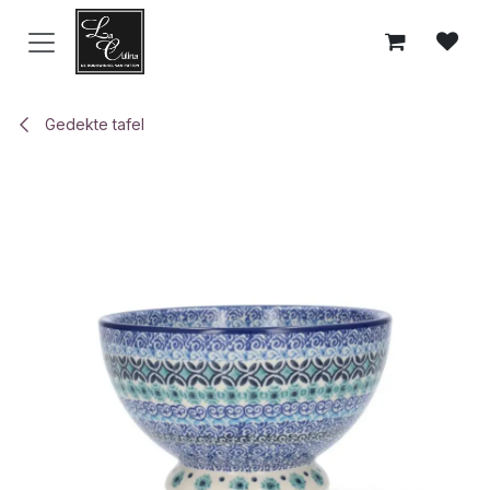
Overslaan naar inhoud
Gedekte tafel