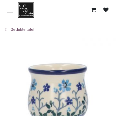
Overslaan naar inhoud
Gedekte tafel