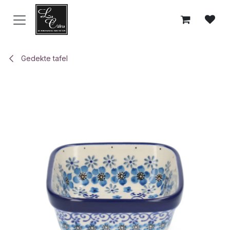
Overslaan naar inhoud
Gedekte tafel