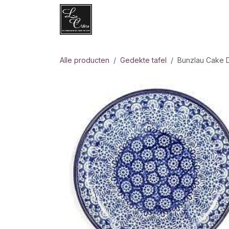
Overslaan naar inhoud
Websh
Alle producten
Gedekte tafel
Bunzlau Cake D