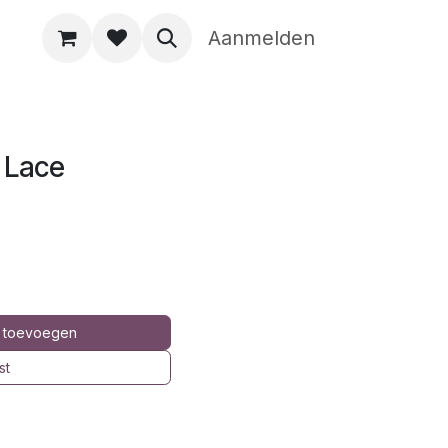
Aanmelden
- Lace
 toevoegen
st