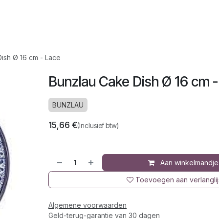
op
Jura
Over ons
Recepten
ish Ø 16 cm - Lace
Bunzlau Cake Dish Ø 16 cm 
BUNZLAU
15,66
€
(Inclusief btw)
Aan winkelmandje
Toevoegen aan verlanglij
Algemene voorwaarden
Geld-terug-garantie van 30 dagen