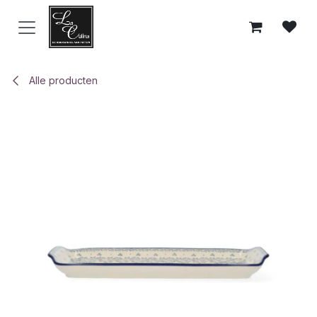
Overslaan naar inhoud
Alle producten