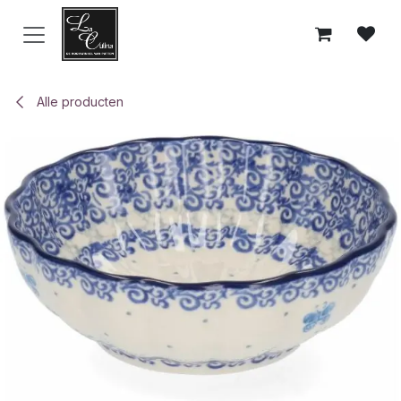
Overslaan naar inhoud
Alle producten