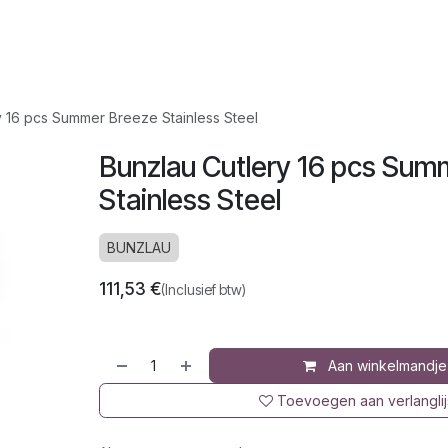
op
Jura
Over ons
Recepten
y 16 pcs Summer Breeze Stainless Steel
Bunzlau Cutlery 16 pcs Sum
Stainless Steel
BUNZLAU
111,53
€
(Inclusief btw)
Aan winkelmandje
Toevoegen aan verlanglij