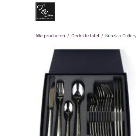
Overslaan naar inhoud
Websh
Alle producten
Gedekte tafel
Bunzlau Cutler