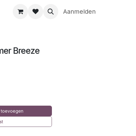
Aanmelden
mer Breeze
 toevoegen
st