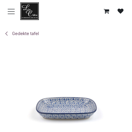
Overslaan naar inhoud
Gedekte tafel