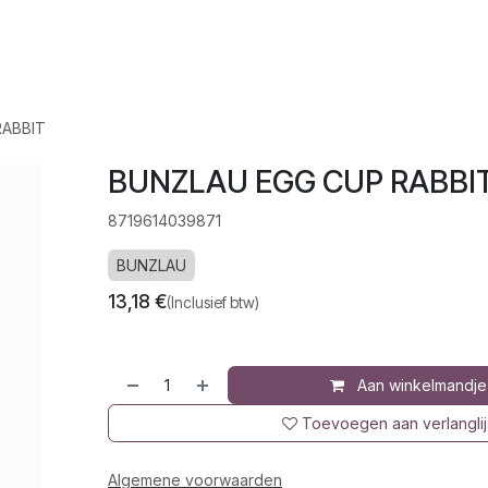
op
Jura
Over ons
Recepten
RABBIT
BUNZLAU EGG CUP RABBI
8719614039871
BUNZLAU
13,18
€
(Inclusief btw)
Aan winkelmandje
Toevoegen aan verlanglij
Algemene voorwaarden