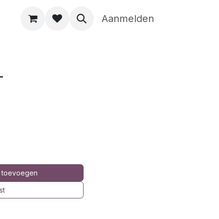
Aanmelden
T
 toevoegen
st