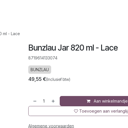
op
Jura
Over ons
Recepten
0 ml - Lace
Bunzlau Jar 820 ml - Lace
8719614133074
BUNZLAU
49,55
€
(Inclusief btw)
Aan winkelmandje
Toevoegen aan verlanglij
Algemene voorwaarden