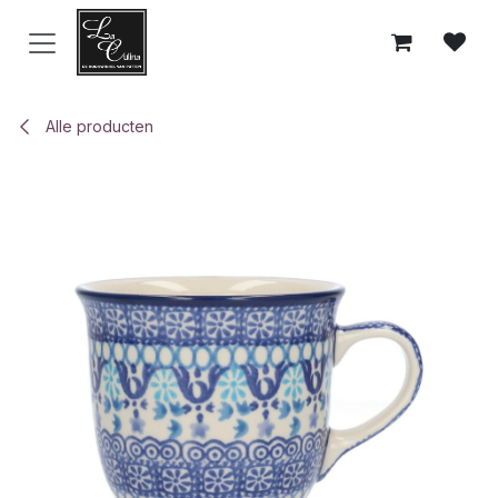
Overslaan naar inhoud
Alle producten