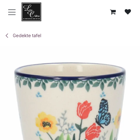
Overslaan naar inhoud
Gedekte tafel