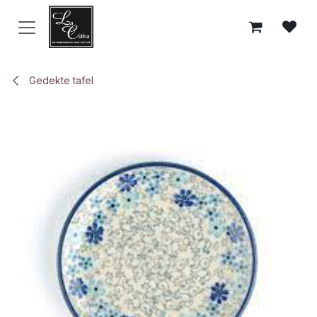
Overslaan naar inhoud
Gedekte tafel