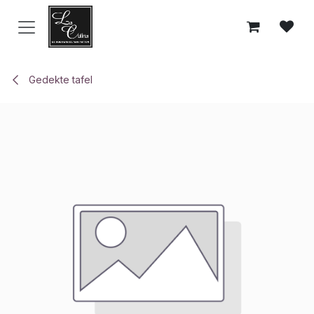
Overslaan naar inhoud
Gedekte tafel