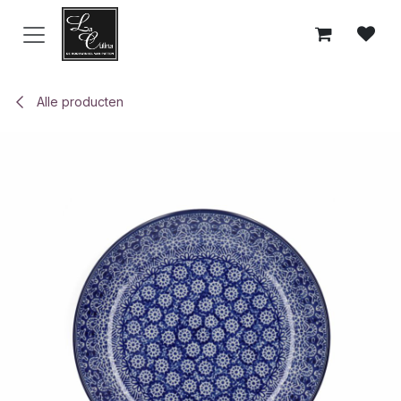
Overslaan naar inhoud
Alle producten