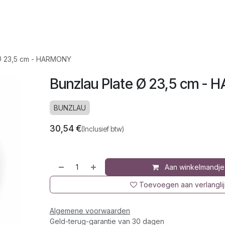
op
Jura
Over ons
Recepten
 Ø 23,5 cm - HARMONY
Bunzlau Plate Ø 23,5 cm -
BUNZLAU
30,54
€
(Inclusief btw)
Aan winkelmandje
Toevoegen aan verlanglij
Algemene voorwaarden
Geld-terug-garantie van 30 dagen