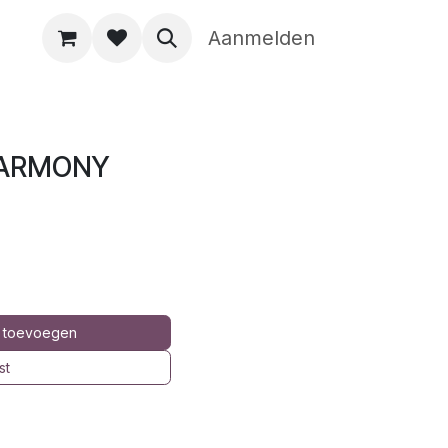
Aanmelden
 HARMONY
 toevoegen
st