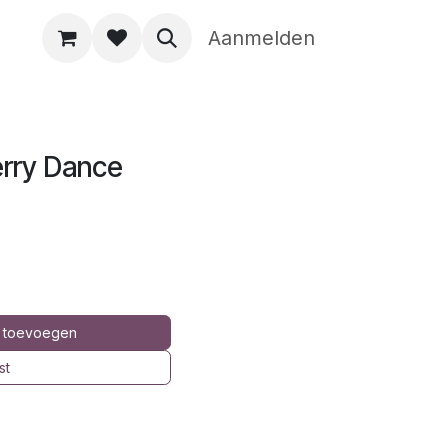
Aanmelden
erry Dance
 toevoegen
st