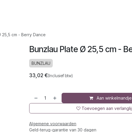
op
Jura
Over ons
Recepten
Ø 25,5 cm - Berry Dance
Bunzlau Plate Ø 25,5 cm - B
BUNZLAU
33,02
€
(Inclusief btw)
Aan winkelmandje
Toevoegen aan verlanglij
Algemene voorwaarden
Geld-terug-garantie van 30 dagen