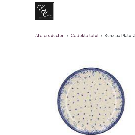
Overslaan naar inhoud
Websh
Alle producten
Gedekte tafel
Bunzlau Plate 