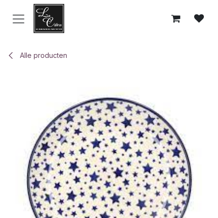
Overslaan naar inhoud
Alle producten