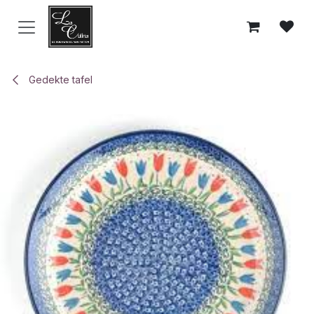
Overslaan naar inhoud
Gedekte tafel