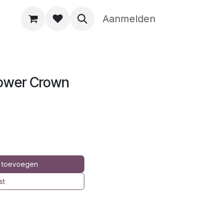
Aanmelden
lower Crown
 toevoegen
st