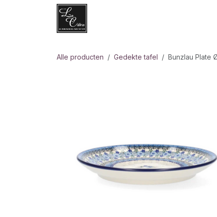
Overslaan naar inhoud
Websh
Alle producten
Gedekte tafel
Bunzlau Plate 