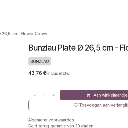
op
Jura
Over ons
Recepten
Ø 26,5 cm - Flower Crown
Bunzlau Plate Ø 26,5 cm - F
BUNZLAU
43,76
€
(Inclusief btw)
Aan winkelmandje
Toevoegen aan verlanglij
Algemene voorwaarden
Geld-terug-garantie van 30 dagen