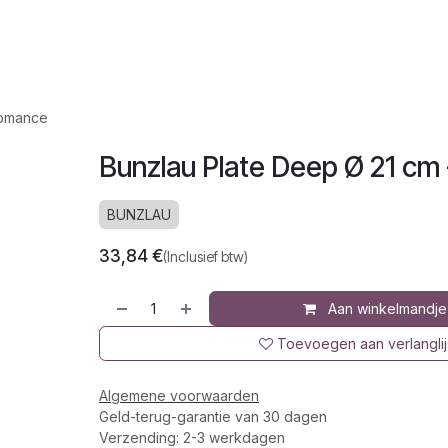
op
Jura
Over ons
Recepten
Romance
Bunzlau Plate Deep Ø 21 cm
BUNZLAU
33,84
€
(Inclusief btw)
Aan winkelmandje
Toevoegen aan verlanglij
Algemene voorwaarden
Geld-terug-garantie van 30 dagen
Verzending: 2-3 werkdagen