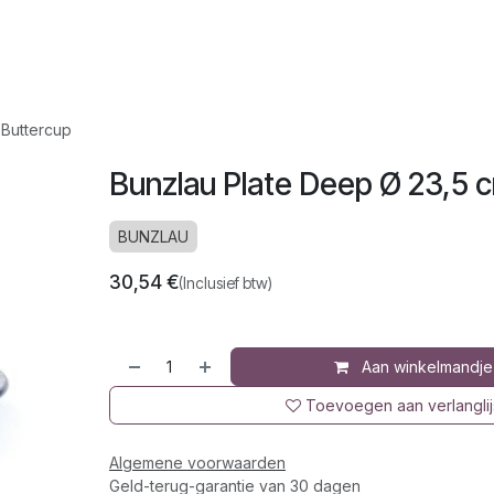
op
Jura
Over ons
Recepten
 Buttercup
Bunzlau Plate Deep Ø 23,5 c
BUNZLAU
30,54
€
(Inclusief btw)
Aan winkelmandje
Toevoegen aan verlanglij
Algemene voorwaarden
Geld-terug-garantie van 30 dagen