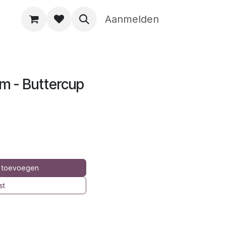
Aanmelden
m - Buttercup
 toevoegen
st