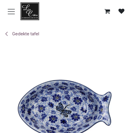
Overslaan naar inhoud
Gedekte tafel