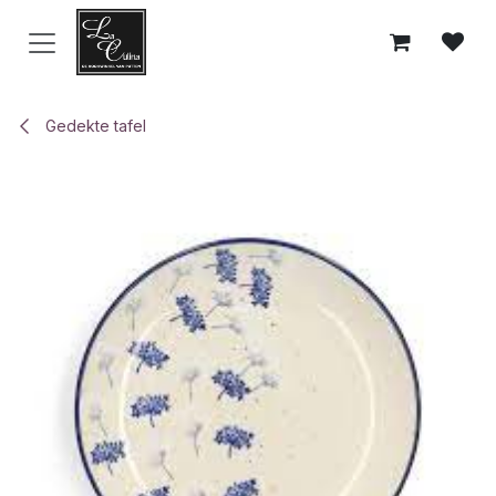
Overslaan naar inhoud
Gedekte tafel