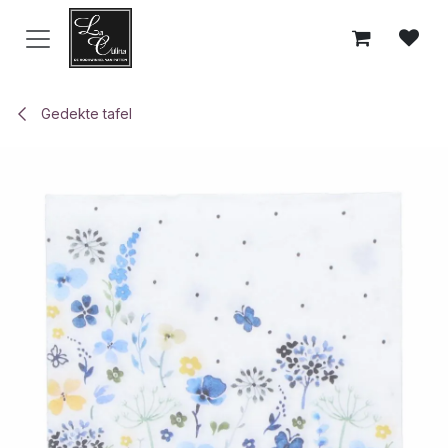
Overslaan naar inhoud
Gedekte tafel