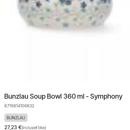
Bunzlau Soup Bowl 360 ml - Symphony
8719614106832
BUNZLAU
27,23
€
(Inclusief btw)