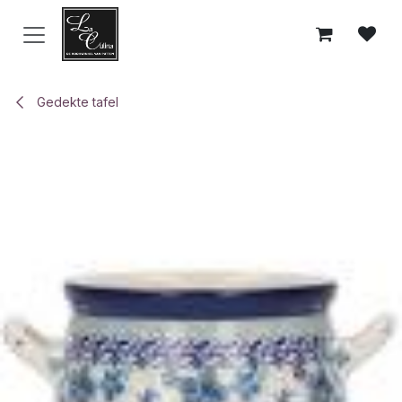
Overslaan naar inhoud
Gedekte tafel