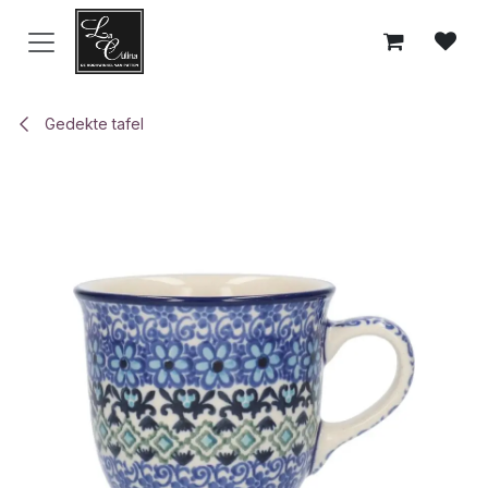
Overslaan naar inhoud
Gedekte tafel