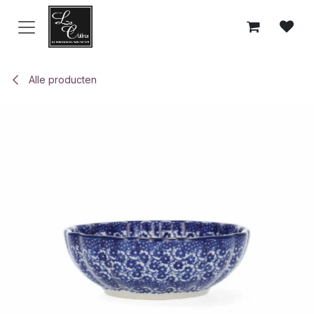
Overslaan naar inhoud
Alle producten