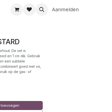
Aanmelden
STARD
hout. De set is
eed en 1 cm dik. Gebruik
en een subtiele
ombineert goed met vis,
bruik op de gas- of
 toevoegen