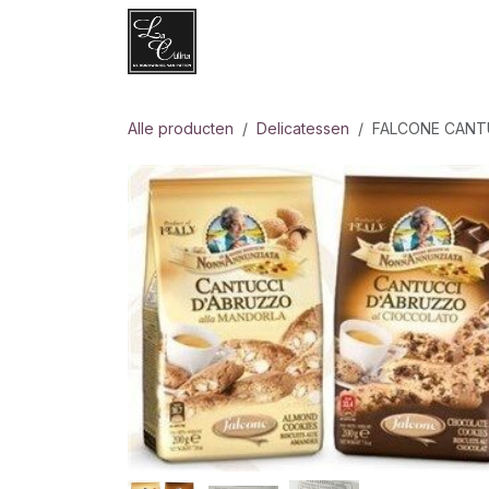
Overslaan naar inhoud
Websh
Alle producten
Delicatessen
FALCONE CANT