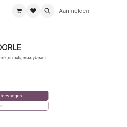
Aanmelden
DORLE
milk,en:nuts,en:soybeans.
 toevoegen
st