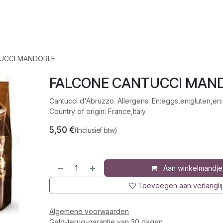
op
Jura
Over ons
Recepten
UCCI MANDORLE
FALCONE CANTUCCI MAN
Cantucci d'Abruzzo. Allergens: En:eggs,en:gluten,en:
Country of origin: France,Italy.
5,50
€
(Inclusief btw)
Aan winkelmandje
Toevoegen aan verlanglij
Algemene voorwaarden
Geld-terug-garantie van 30 dagen