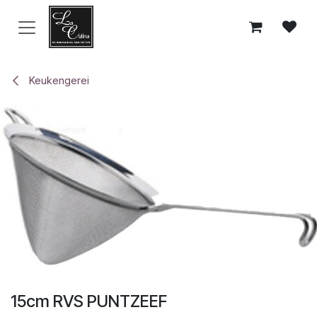
Overslaan naar inhoud
Keukengerei
15cm RVS PUNTZEEF