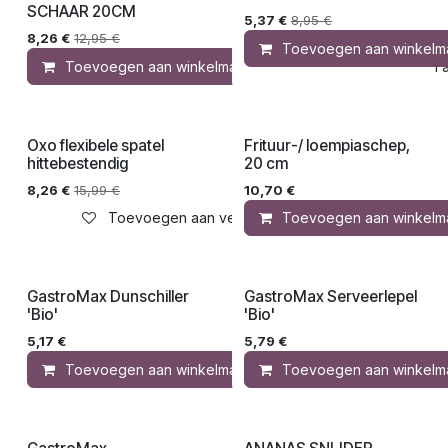
Actie!
SCHAAR 20CM
5,37
€
8,95
€
8,26
€
12,95
€
Toevoegen aan winkelm
Toevoegen aan winkelmandje
Toevoegen aa
Oxo flexibele spatel
Frituur-/ loempiaschep,
hittebestendig
20 cm
8,26
€
15,99
€
10,70
€
Toevoegen aan verlanglijst
Toevoegen aan winkelm
GastroMax Dunschiller
GastroMax Serveerlepel
'Bio'
'Bio'
5,17
€
5,79
€
Toevoegen aan winkelmandje
Toevoegen aan winkelm
Toevoegen aa