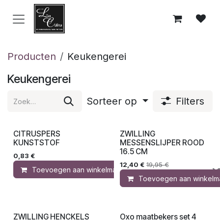
Overslaan naar inhoud
Producten
Keukengerei
Keukengerei
Sorteer op
Filters
CITRUSPERS
ZWILLING
KUNSTSTOF
MESSENSLIJPER ROOD
16.5 CM
0,83
€
12,40
€
19,95
€
Toevoegen aan winkelmandje
Toevoegen aa
Toevoegen aan winkelm
ZWILLING HENCKELS
Oxo maatbekers set 4