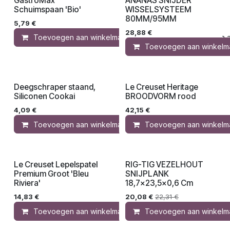
GastroMax
ANANAS SNIJDER
Schuimspaan 'Bio'
WISSELSYSTEEM
80MM/95MM
5,79
€
28,88
€
Toevoegen aan winkelmandje
Toevoegen aa
Toevoegen aan winkelm
Deegschraper staand,
Le Creuset Heritage
Siliconen Cookai
BROODVORM rood
4,09
€
42,15
€
Toevoegen aan winkelmandje
Toevoegen aan winkelm
Toevoegen aa
Le Creuset Lepelspatel
RIG-TIG VEZELHOUT
Premium Groot 'Bleu
SNIJPLANK
Riviera'
18,7x23,5x0,6 Cm
14,83
€
20,08
€
22,31
€
Toevoegen aan winkelmandje
Toevoegen aan winkelm
Toevoegen aa