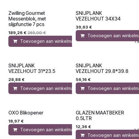
Zwilling Gourmet
SNIJPLANK
Actie!
Messenblok, met
VEZELHOUT 34X34
slijpfunctie 7 pcs
39,63
€
189,26
€
269,00
€
Toevoegen aan winkelm
Toevoegen aan winkelmandje
Toevoegen aa
SNIJPLANK
SNIJPLANK
VEZELHOUT 31*23.5
VEZELHOUT 29.8*39.8
28,88
€
56,16
€
Toevoegen aan winkelmandje
Toevoegen aan winkelm
Toevoegen aa
OXO Blikopener
GLAZEN MAATBEKER
0.5LTR
18,97
€
12,36
€
Toevoegen aan winkelmandje
Toevoegen aa
Toevoegen aan winkelm