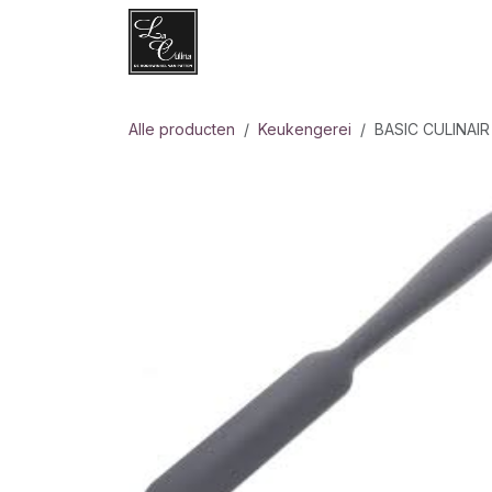
Overslaan naar inhoud
Websh
Alle producten
Keukengerei
BASIC CULINAI