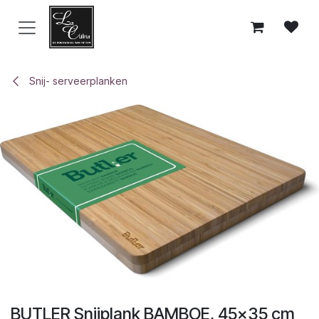
Overslaan naar inhoud
Snij- serveerplanken
BUTLER Snijplank BAMBOE, 45x35 cm