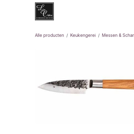
Overslaan naar inhoud
Websh
Alle producten
Keukengerei
Messen & Scha