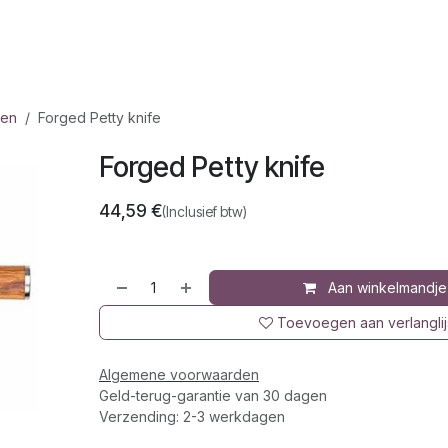
op
Jura
Over ons
Recepten
ren
Forged Petty knife
Forged Petty knife
44,59
€
(Inclusief btw)
Aan winkelmandje
Toevoegen aan verlanglij
Algemene voorwaarden
Geld-terug-garantie van 30 dagen
Verzending: 2-3 werkdagen